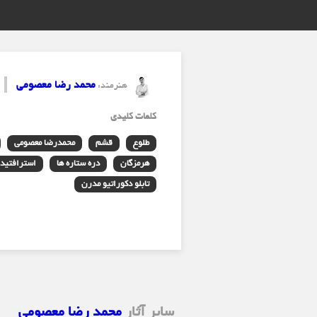
محمد رضا معصومی
هنرمند:
کلمات کلیدی
طلوع
قشم
محمدرضا معصومی
هرمزگان
دره ستاره ها
استرافتید
تابلو دکوراتیو مدرن
سایر آثار
محمد رضا معصومی