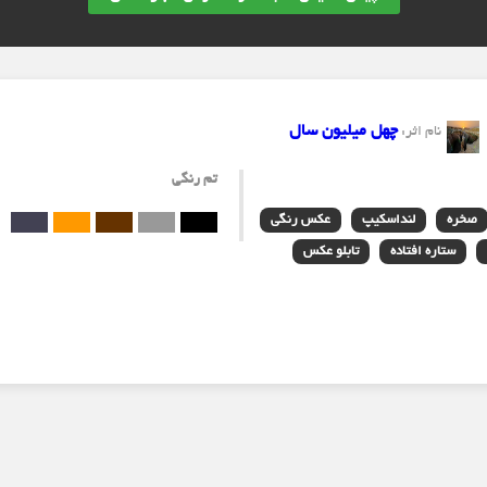
چهل میلیون سال
نام اثر:
تم رنگی
صخره
لنداسکیپ
عکس رنگی
ستاره افتاده
تابلو عکس