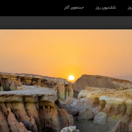
وز
کلکسیون روز
جستجوی آثار