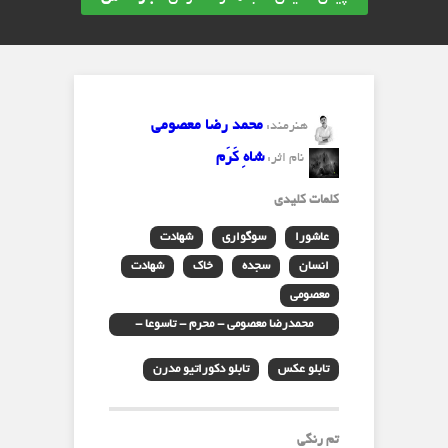
محمد رضا معصومی
هنرمند:
شاهِ کَرَم
نام اثر:
کلمات کلیدی
عاشورا
سوگواری
شهادت
انسان
سجده
خاک
شهادت
معصومی
محمدرضا معصومی - محرم - تاسوعا -
شاکرم - عذاداری - تعزیه
تابلو عکس
تابلو دکوراتیو مدرن
تم رنگی