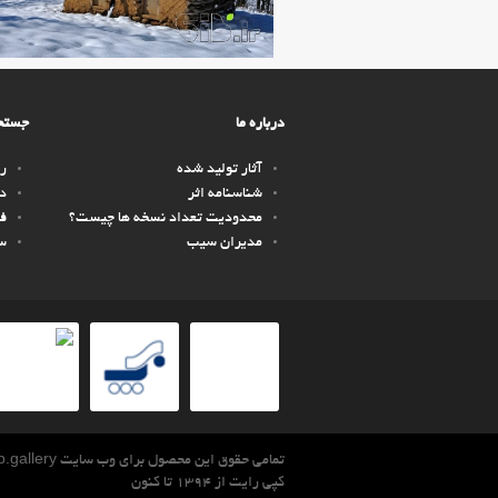
درباره ما
جستجو
آثار تولید شده
را
شناسنامه اثر
دس
محدودیت تعداد نسخه ها چیست؟
ف
مدیران سیب
سف
تمامی حقوق این محصول برای وب سایت sib.gallery محفوظ است.
کپی رایت از 1394 تا کنون