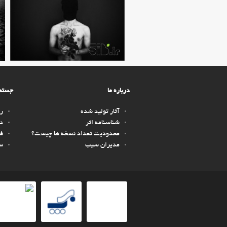
درباره ما
جستجو
آثار تولید شده
را
شناسنامه اثر
دس
محدودیت تعداد نسخه ها چیست؟
ف
مدیران سیب
سف