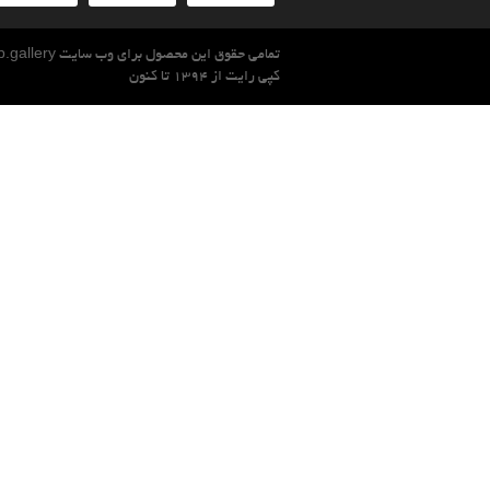
تمامی حقوق این محصول برای وب سایت sib.gallery محفوظ است.
کپی رایت از 1394 تا کنون