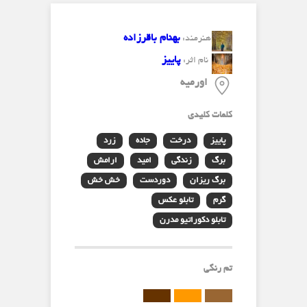
بهنام باقرزاده
هنرمند:
پاییز
نام اثر:
اورمیه
کلمات کلیدی
پاییز
درخت
جاده
زرد
برگ
زندگی
امید
ارامش
برگ ریزان
دوردست
خش خش
گرم
تابلو عکس
تابلو دکوراتیو مدرن
تم رنگی