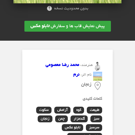
؟
بدون محدودیت نسخه
پیش نمایش قاب ها و سفارش
تابلو عکس
محمد رضا معصومی
هنرمند:
نرم
نام اثر:
زنجان
کلمات کلیدی
طبیعت
کوه
آرامش
سکوت
سبز
گندمزار
چمن
زنجان
سرسبز
تابلو عکس